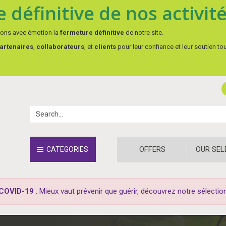
 définitive de nos activit
çons avec émotion la
fermeture définitive
de notre site.
artenaires
,
collaborateurs
, et
clients
pour leur confiance et leur soutien to
OFFERS
OUR SEL
CATEGORIES
COVID-19
: Mieux vaut prévenir que guérir, découvrez notre sélectio