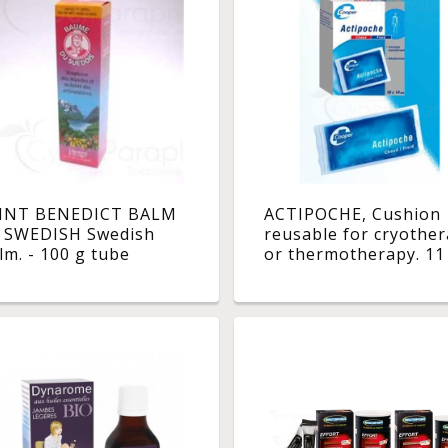
INT BENEDICT BALM
ACTIPOCHE, Cushion
 SWEDISH Swedish
reusable for cryothe
lm. - 100 g tube
or thermotherapy. 11
x 27 cm - unit