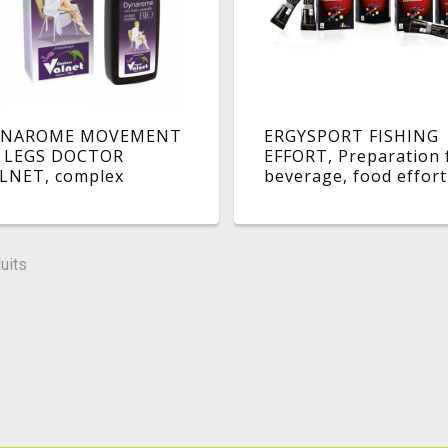
YNAROME MOVEMENT
ERGYSPORT FISHING
 LEGS DOCTOR
EFFORT, Preparation 
LNET, complex
beverage, food effort
omatic, liquid ready to
carbohydrates pot. - 
. - Fl 100 ml
450 g
uits