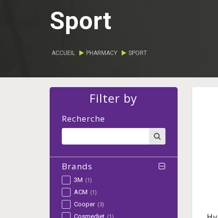
Sport
ACCUEIL
PHARMACY
SPORT
Filter by
Recherche
Brands
3M
(1)
ACM
(1)
Cooper
(3)
Hy
Cosmediet
(1)