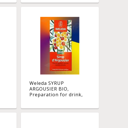
Weleda SYRUP
ARGOUSIER BIO,
Preparation for drink,
food supplement syrup
buckthorn. - Fl 200 ml