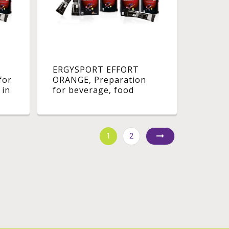
ERGYSPORT EFFORT
for
ORANGE, Preparation
 in
for beverage, food
Bt
effort in carbohydrates
pot. - 450 g pot
1
2