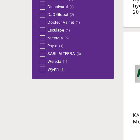
hy
Dissolvurol
(1)
20
DJO Global
(2)
Docteur Valnet
(1)
Esculape
(1)
Nutergia
(6)
Phyto
(1)
SARL ALTERRA
(3)
Weleda
(1)
Wyeth
(1)
KA
Mu