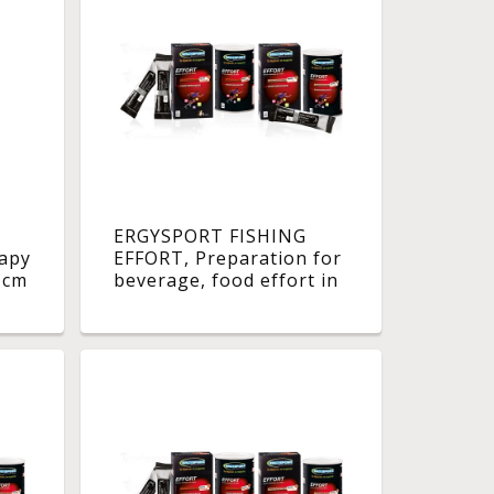
ERGYSPORT FISHING
rapy
EFFORT, Preparation for
 cm
beverage, food effort in
carbohydrates, stick. - Bt
6