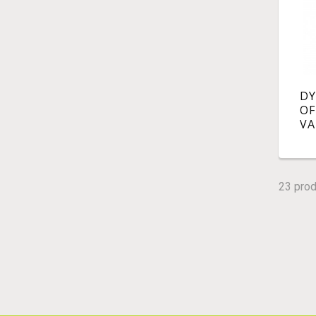
D
OF
VA
ar
use
23 prod