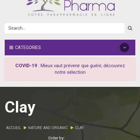
CATEGORIES
COVID-19
: Mieux vaut prévenir que guérir, découvrez
notre sélection
Clay
ACCUEIL
NATURE AND ORGANIC
CLAY
Order by: