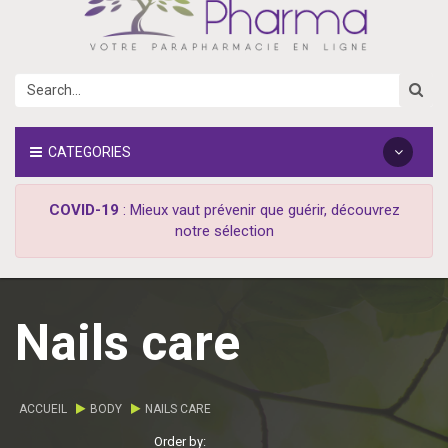
CATEGORIES
COVID-19
: Mieux vaut prévenir que guérir, découvrez
notre sélection
Nails care
ACCUEIL
BODY
NAILS CARE
Order by: