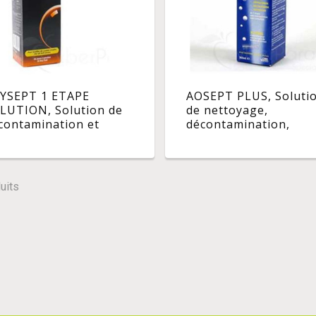
YSEPT 1 ETAPE
AOSEPT PLUS, Soluti
LUTION, Solution de
de nettoyage,
contamination et
décontamination,
mprimé de
neutralisation, trem
utralisation pour
pour lentilles. - coffre
tilles. - tripack 3 x 300
360 ml x 3 + 1 fl 90 ml
uits