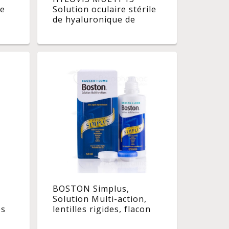
de
Solution oculaire stérile
de hyaluronique de
sodium à 0,18 %, fl 15 ml
BOSTON Simplus,
Solution Multi-action,
es
lentilles rigides, flacon
120ml