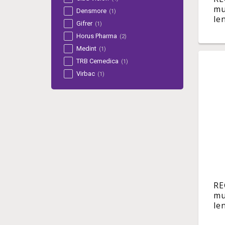
mu
Densmore
(1)
len
Gifrer
(1)
ml
Horus Pharma
(2)
Medint
(1)
TRB Cemedica
(1)
Virbac
(1)
RE
mu
len
ml