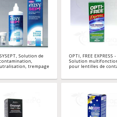
SYSEPT, Solution de
OPTI, FREE EXPRESS -
contamination,
Solution multifonctio
utralisation, trempage
pour lentilles de cont
r lentilles. - fl 360 ml
- fl 355 ml x 2