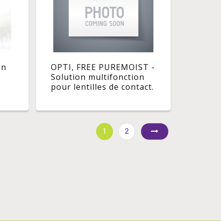
on
OPTI, FREE PUREMOIST -
Solution multifonction
pour lentilles de contact.
page
- fl 300 ml
t fl
1
2