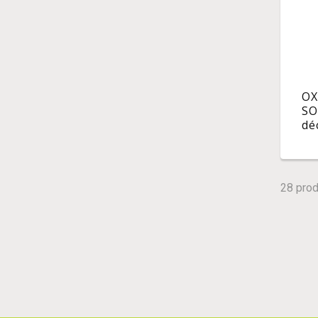
OX
SO
dé
co
ne
len
ml
28 prod