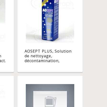
AOSEPT PLUS, Solution
n
de nettoyage,
act.
décontamination,
neutralisation, trempage
pour lentilles. - fl 360 ml
x 2 duo pack