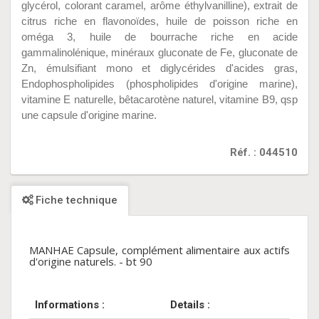
glycérol, colorant caramel, arôme éthylvanilline), extrait de
citrus riche en flavonoïdes, huile de poisson riche en
oméga 3, huile de bourrache riche en acide
gammalinolénique, minéraux gluconate de Fe, gluconate de
Zn, émulsifiant mono et diglycérides d'acides gras,
Endophospholipides (phospholipides d'origine marine),
vitamine E naturelle, bêtacarotène naturel, vitamine B9, qsp
une capsule d'origine marine.
Réf. : 044510
Fiche technique
MANHAE Capsule, complément alimentaire aux actifs
d'origine naturels. - bt 90
Informations :
Details :